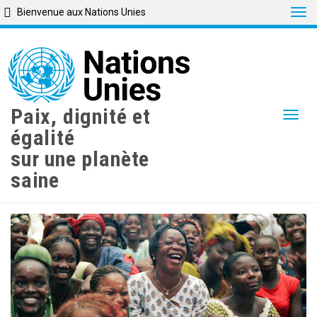
Tog
Bienvenue aux Nations Unies
Skip
to
main
content
Paix, dignité et
Togg
égalité
sur une planète
saine