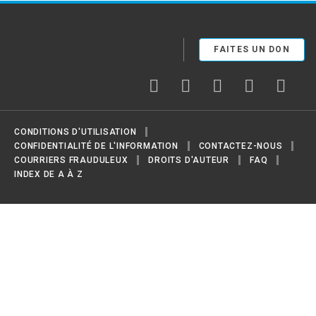
United Nations
FAITES UN DON
facebook
twitter
youtube
instagram
flickr
CONDITIONS D'UTILISATION
CONFIDENTIALITÉ DE L'INFORMATION
CONTACTEZ-NOUS
COURRIERS FRAUDULEUX
DROITS D'AUTEUR
FAQ
INDEX DE A À Z