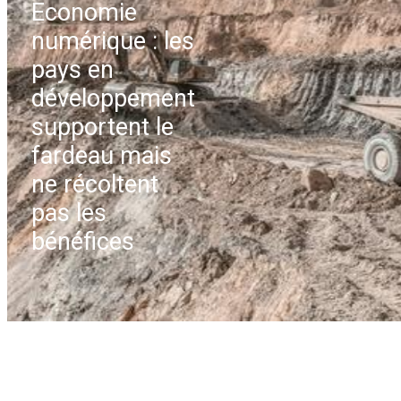
Economie
numérique : les
pays en
développement
supportent le
fardeau mais
ne récoltent
pas les
bénéfices