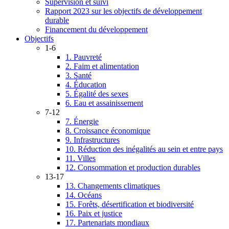
Supervision et suivi
Rapport 2023 sur les objectifs de développement
durable
Financement du développement
Objectifs
1-6
1. Pauvreté
2. Faim et alimentation
3. Santé
4. Éducation
5. Égalité des sexes
6. Eau et assainissement
7-12
7. Énergie
8. Croissance économique
9. Infrastructures
10. Réduction des inégalités au sein et entre pays
11. Villes
12. Consommation et production durables
13-17
13. Changements climatiques
14. Océans
15. Forêts, désertification et biodiversité
16. Paix et justice
17. Partenariats mondiaux