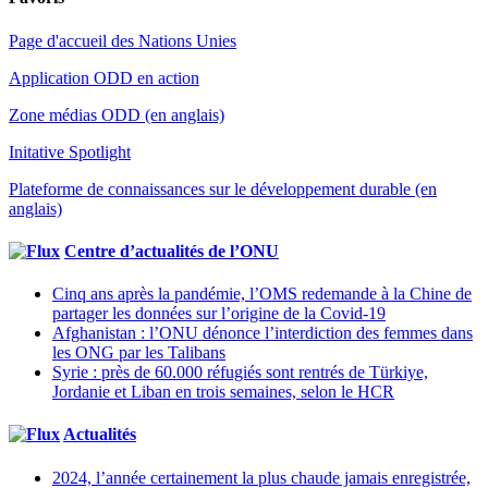
Page d'accueil des Nations Unies
Application ODD en action
Zone médias ODD (en anglais)
Initative Spotlight
Plateforme de connaissances sur le développement durable (en
anglais)
Centre d’actualités de l’ONU
Cinq ans après la pandémie, l’OMS redemande à la Chine de
partager les données sur l’origine de la Covid-19
Afghanistan : l’ONU dénonce l’interdiction des femmes dans
les ONG par les Talibans
Syrie : près de 60.000 réfugiés sont rentrés de Türkiye,
Jordanie et Liban en trois semaines, selon le HCR
Actualités
2024, l’année certainement la plus chaude jamais enregistrée,