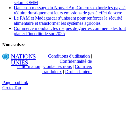
selon l'OMM
Dans son message du Nouvel An, Guterres exhorte les pays à
réduire drastiquement leurs émissions de gaz à effet de serre
Le PAM et Madagascar s’unissent pour renforcer la sécurité
alimentaire et transformer les systèmes agricoles
Commerce mondial : les risques de guerres commerciales font
planer l’incertitude sur 2025
Nous suivre
NATIONS
Conditions d'utilisation
|
Confidentialité de
UNIES
l'information
|
Contactez-nous
|
Courriers
frauduleux
|
Droits d'auteur
Page load link
Go to Top