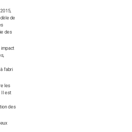
2015,
odèle de
es
vie des
 impact
es,
 l'abri
re les
Il est
tion des
deux