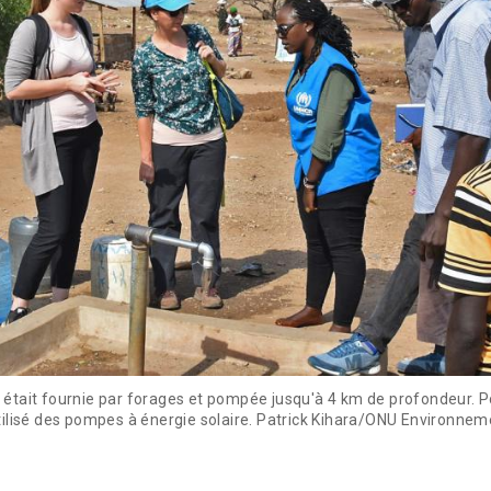
 était fournie par forages et pompée jusqu'à 4 km de profondeur. Po
tilisé des pompes à énergie solaire. Patrick Kihara/ONU Environnem