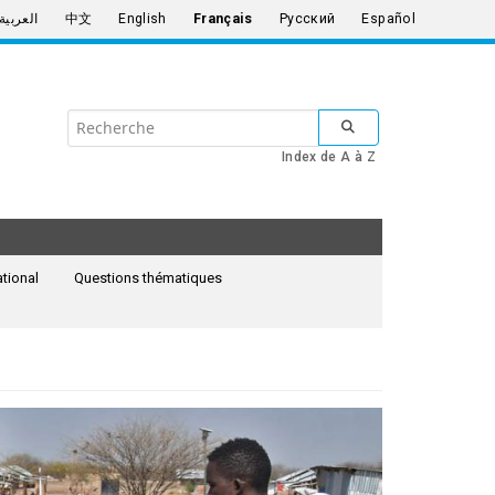
العربية
中文
English
Français
Русский
Español
Search
SUBMIT SEARCH
the
Index de A à Z
United
Nations
ational
Questions thématiques