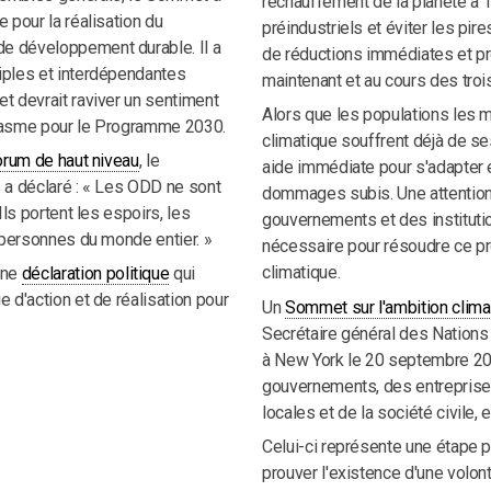
réchauffement de la planète à 1
 pour la réalisation du
préindustriels et éviter les pi
e développement durable. Il a
de réductions immédiates et p
iples et interdépendantes
maintenant et au cours des tro
t devrait raviver un sentiment
Alors que les populations les 
siasme pour le Programme 2030.
climatique souffrent déjà de se
forum de haut niveau
, le
aide immédiate pour s'adapter 
 a déclaré : « Les ODD ne sont
dommages subis. Une attention
Ils portent les espoirs, les
gouvernements et des institutio
e personnes du monde entier. »
nécessaire pour résoudre ce pr
climatique.
une
déclaration politique
qui
 d'action et de réalisation pour
Un
Sommet sur l'ambition clima
Secrétaire général des Nations
à New York le 20 septembre 202
gouvernements, des entreprises,
locales et de la société civile, 
Celui-ci représente une étape p
prouver l'existence d'une volon