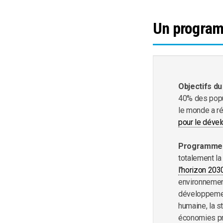
Un program
Objectifs d
40% des popu
le monde a ré
pour le déve
Programme 
totalement la
l’horizon 203
environnement
développement
humaine, la s
économies p