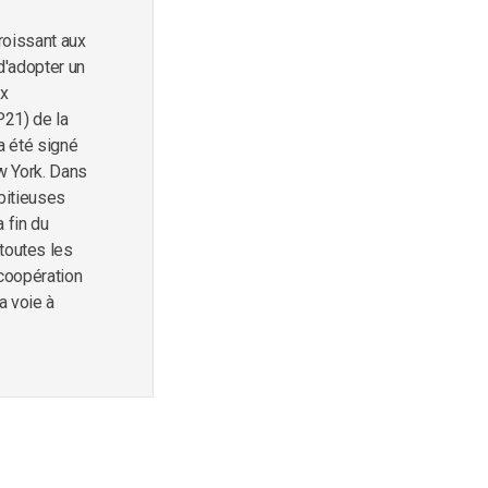
roissant aux
d'adopter un
ux
P21) de la
a été signé
w York. Dans
bitieuses
 fin du
 toutes les
 coopération
a voie à