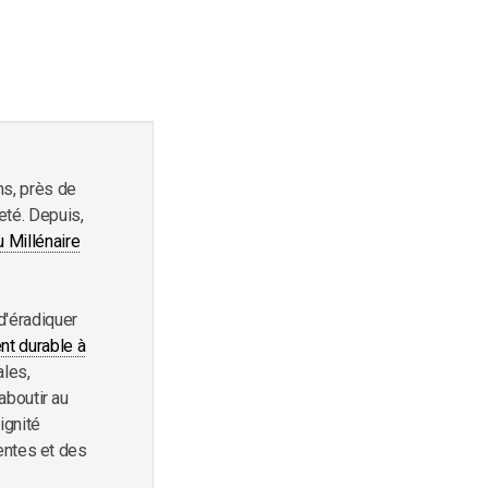
ans, près de
té. Depuis,
u Millénaire
d'éradiquer
t durable à
ales,
aboutir au
ignité
ientes et des