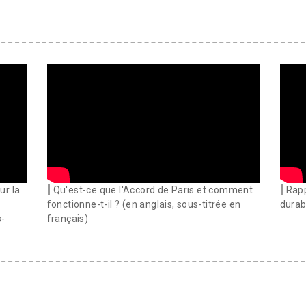
ur la
Qu'est-ce que l'Accord de Paris et comment
Rapp
fonctionne-t-il ? (en anglais, sous-titrée en
durab
s-
français)