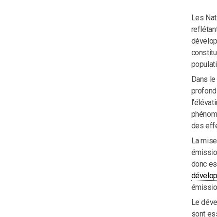
Les Nat
refléta
dévelop
constitu
populati
Dans le
profond 
l'élévat
phénomè
des eff
La mise
émission
donc es
dévelop
émissio
Le dével
sont ess