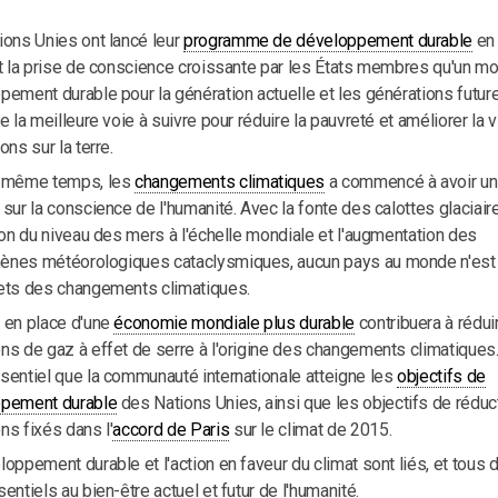
ions Unies ont lancé leur
programme de développement durable
en 
nt la prise de conscience croissante par les États membres qu'un m
pement durable pour la génération actuelle et les générations futur
e la meilleure voie à suivre pour réduire la pauvreté et améliorer la 
ons sur la terre.
 même temps, les
changements climatiques
a commencé à avoir un
sur la conscience de l'humanité. Avec la fonte des calottes glaciair
ion du niveau des mers à l'échelle mondiale et l'augmentation des
nes météorologiques cataclysmiques, aucun pays au monde n'est à
ets des changements climatiques.
 en place d'une
économie mondiale plus durable
contribuera à rédui
s de gaz à effet de serre à l'origine des changements climatiques. 
sentiel que la communauté internationale atteigne les
objectifs de
pement durable
des Nations Unies, ainsi que les objectifs de réduc
ns fixés dans l'
accord de Paris
sur le climat de 2015.
oppement durable et l'action en faveur du climat sont liés, et tous 
entiels au bien-être actuel et futur de l'humanité.