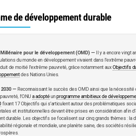
me de développement durable
u Millénaire pour le développement (OMD) —
Il y a encore vingt 
lations du monde en développement vivaient dans l'extrême pauvre
duit de moitié l'extrême pauvreté, grâce notamment aux
Objectifs d
loppement
des Nations Unies.
2030 —
Reconnaissant le succès des OMD ainsi que la nécessité 
 pauvreté, l'ONU
a adopté
un
programme ambitieux de développemen
0
fixant 17 Objectifs qui s’articulent autour des problématiques soci
ales et institutionnelles devant être prises en considération afin d’
 durable. Les objectifs se focalisent sur cinq grands thèmes : la d
tabilité régionale et mondiale, une planète saine, des sociétés résil
rospères.