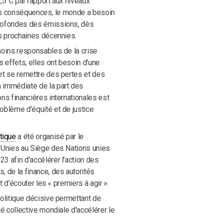
,5°C par rapport aux niveaux
res conséquences, le monde a besoin
rofondes des émissions, dès
is prochaines décennies.
moins responsables de la crise
s effets, elles ont besoin d'une
et se remettre des pertes et des
 immédiate de la part des
ns financières internationales est
oblème d'équité et de justice
tique
a été organisé par le
 Unies au Siège des Nations unies
3 afin d'accélérer l'action des
 de la finance, des autorités
et d'écouter les « premiers à agir ».
olitique décisive permettant de
té collective mondiale d'accélérer le