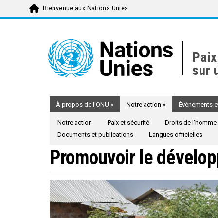
Bienvenue aux Nations Unies
Skip
to
main
Paix
content
sur 
À propos de l'ONU
»
Notre action
»
Événements et
Notre action
Paix et sécurité
Droits de l'homme
Documents et publications
Langues officielles
Promouvoir le dévelo