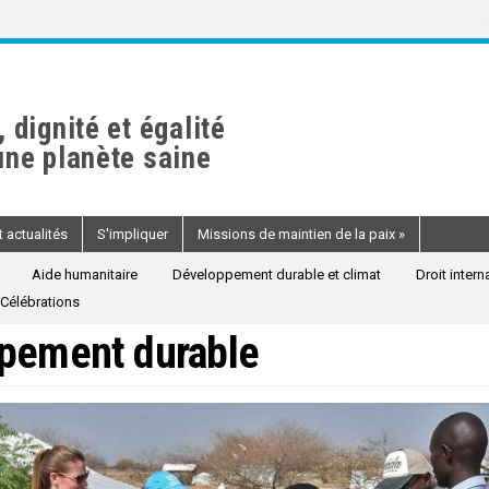
, dignité et égalité
une planète saine
 actualités
S'impliquer
Missions de maintien de la paix
»
Aide humanitaire
Développement durable et climat
Droit intern
Célébrations
ppement durable