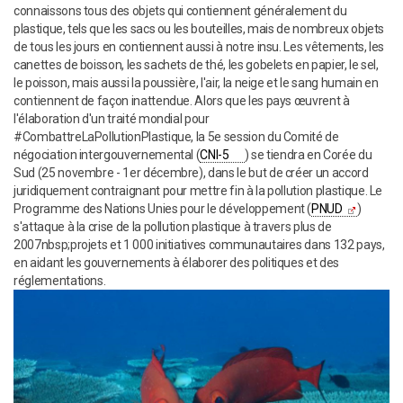
connaissons tous des objets qui contiennent généralement du
plastique, tels que les sacs ou les bouteilles, mais de nombreux objets
de tous les jours en contiennent aussi à notre insu. Les vêtements, les
canettes de boisson, les sachets de thé, les gobelets en papier, le sel,
le poisson, mais aussi la poussière, l'air, la neige et le sang humain en
contiennent de façon inattendue. Alors que les pays œuvrent à
l'élaboration d'un traité mondial pour
#CombattreLaPollutionPlastique, la 5e session du Comité de
négociation intergouvernemental (
CNI-5
) se tiendra en Corée du
Sud (25 novembre - 1er décembre), dans le but de créer un accord
juridiquement contraignant pour mettre fin à la pollution plastique. Le
Programme des Nations Unies pour le développement (
PNUD
)
s'attaque à la crise de la pollution plastique à travers plus de
2007nbsp;projets et 1 000 initiatives communautaires dans 132 pays,
en aidant les gouvernements à élaborer des politiques et des
réglementations.