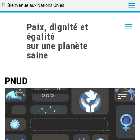
Tog
Bienvenue aux Nations Unies
Skip
to
Paix, dignité et
Togg
main
égalité
content
sur une planète
saine
PNUD