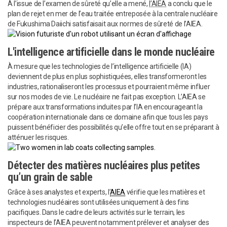
À l’issue de l’examen de sûreté qu’elle a mené,
l’AIEA
a conclu que le
plan de rejet en mer de l’eau traitée entreposée à la centrale nucléaire
de Fukushima Daiichi satisfaisait aux normes de sûreté de l’AIEA.
L'intelligence artificielle dans le monde nucléaire
À mesure que les technologies de l’intelligence artificielle (IA)
deviennent de plus en plus sophistiquées, elles transformeront les
industries, rationaliseront les processus et pourraient même influer
sur nos modes de vie. Le nucléaire ne fait pas exception. L’AIEA se
prépare aux transformations induites par l’IA en encourageant la
coopération internationale dans ce domaine afin que tous les pays
puissent bénéficier des possibilités qu’elle offre tout en se préparant à
atténuer les risques.
Détecter des matières nucléaires plus petites
qu’un grain de sable
Grâce à ses analystes et experts, l’
AIEA
vérifie que les matières et
technologies nucléaires sont utilisées uniquement à des fins
pacifiques. Dans le cadre de leurs activités sur le terrain, les
inspecteurs de l’AIEA peuvent notamment prélever et analyser des