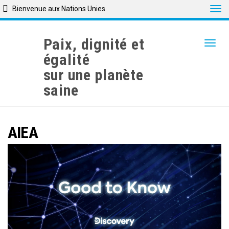
Tog
Bienvenue aux Nations Unies
Skip
to
Paix, dignité et
Togg
main
égalité
content
sur une planète
saine
AIEA